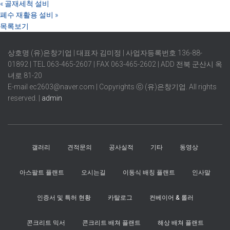
«
골재세척 설비
폐수 재활용 설비
»
목록보기
상호명 (유)은창기업 | 대표자 김미정 | 사업자등록번호 136-88-
01892 | TEL 063-465-2607 | FAX 063-465-2602 | ADD 전북 군산시 옥
녀로 81-20
E-mail ec2603@naver.com | Copyrights ⓒ (유)은창기업. All rights
reserved. |
admin
갤러리
견적문의
공사실적
기타
동영상
아스팔트 플랜트
오시는길
이동식 배칭 플랜트
인사말
인증서 및 특허 현황
카탈로그
컨베이어 & 롤러
콘크리트 믹서
콘크리트 배쳐 플랜트
해상 배쳐 플랜트