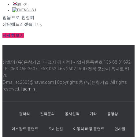
한국어
ENGLISH
신뢰에서 시작하여
믿음으로, 친절히
상담해드리겠습니다.
자세히보기
상호명 (유)은창기업 | 대표자 김미정 | 사업자등록번호 136-88-01892 |
TEL 063-465-2607 | FAX 063-465-2602 | ADD 전북 군산시 옥녀로 81-
20
E-mail ec2603@naver.com | Copyrights ⓒ (유)은창기업. All rights
reserved. |
admin
갤러리
견적문의
공사실적
기타
동영상
아스팔트 플랜트
오시는길
이동식 배칭 플랜트
인사말