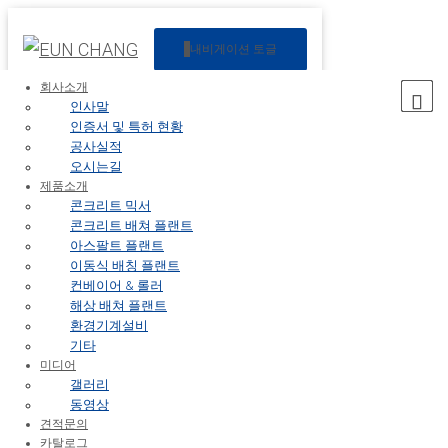
EUN CHANG
미래를 개척하는 GLOBAL 선두기업
내비게이션 토글
EUN CHANG
미래를 개척하는 GLOBAL 선두기업
회사소개
인사말
사업실적
인증서 및 특허 현황
공사실적
신설제작부터 유지,
오시는길
보수까지 최적의 성능으로 진행됩니다.
제품소개
콘크리트 믹서
자세히보기
콘크리트 배쳐 플랜트
아스팔트 플랜트
이동식 배칭 플랜트
제품소개
컨베이어 & 롤러
해상 배쳐 플랜트
다년의 경험과
환경기계설비
최고의 서비스로
기타
보답하겠습니다.
미디어
갤러리
자세히보기
동영상
견적문의
카탈로그
견적문의