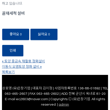
하고 있습니다.
골재세척 설비
좋아요
0
싫어요
0
인쇄
«
토양 중금속 재활용 정화설비
이동식 오염토양 정화 설비
»
목록보기
상호명 (유)은창기업 | 대표자 김미정 | 사업자등록번호 136-88-01892 | TEL
063-465-2607 | FAX 063-465-2602 | ADD 전북 군산시 옥녀로 81-20
E-mail ec2603@naver.com | Copyrights ⓒ (유)은창기업. All rights
reserved. |
admin