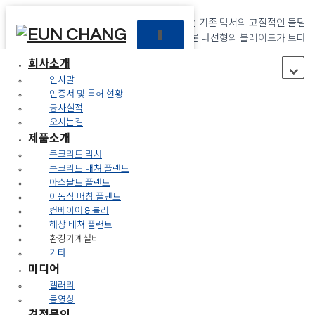
국내에서 최초로 개발된 “트윈 스파이럴 믹서”는 기존 믹서의 고질적인 몰탈
내
코팅 문제와 믹싱의 혁시적인 업그레이드는 물론 나선형의 블레이드가 보다
비
강력한 배합 성능을 자랑하는 강력한 회전이 이상적인 콘크리트 믹서입니다.
게
회사소개
이
인사말
고객의 미래가치 창조
션
인증서 및 특허 현황
토
공사실적
글
은창기업은 항상 고객과 함께 합니다.
오시는길
제품소개
02
콘크리트 믹서
콘크리트 배쳐 플랜트
제품소개
아스팔트 플랜트
이동식 배칭 플랜트
컨베이어 & 롤러
콘크리트 믹서
해상 배쳐 플랜트
콘크리트 배쳐 플랜트
환경기계설비
아스팔트 플랜트
기타
이동식 배칭 플랜트
미디어
컨베이어 & 롤러
갤러리
해상 배쳐 플랜트
동영상
환경기계설비
견적문의