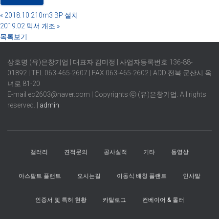
«
2018.10 210m3 BP 설치
2019.02 믹서 개조
»
목록보기
상호명 (유)은창기업 | 대표자 김미정 | 사업자등록번호 136-88-
01892 | TEL 063-465-2607 | FAX 063-465-2602 | ADD 전북 군산시 옥
녀로 81-20
E-mail ec2603@naver.com | Copyrights ⓒ (유)은창기업. All rights
reserved. |
admin
갤러리
견적문의
공사실적
기타
동영상
아스팔트 플랜트
오시는길
이동식 배칭 플랜트
인사말
인증서 및 특허 현황
카탈로그
컨베이어 & 롤러