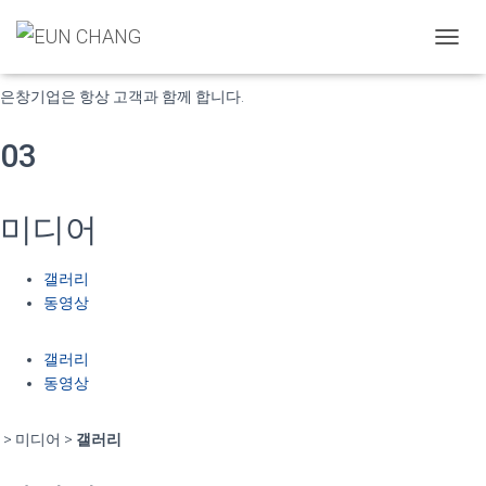
고객의 미래가치 창조
내
비
게
은창기업은 항상 고객과 함께 합니다.
이
션
03
토
글
미디어
갤러리
동영상
갤러리
동영상
> 미디어 >
갤러리