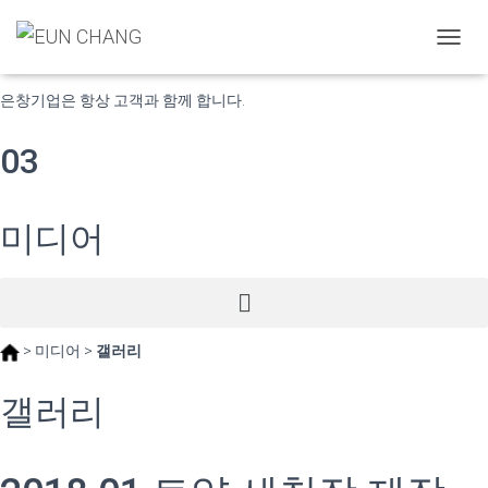
고객의 미래가치 창조
내
비
게
은창기업은 항상 고객과 함께 합니다.
이
션
03
토
글
미디어
> 미디어 >
갤러리
갤러리