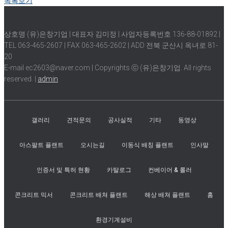
목록보기
상호명 (유)은창기업 | 대표자 김미정 | 사업자등록번호 136-88-01892 |
TEL 063-465-2607 | FAX 063-465-2602 | ADD 전북 군산시 옥녀로 81-
20
E-mail ec2603@naver.com | Copyrights ⓒ (유)은창기업. All rights
reserved. |
admin
갤러리
견적문의
공사실적
기타
동영상
아스팔트 플랜트
오시는길
이동식 배칭 플랜트
인사말
인증서 및 특허 현황
카탈로그
컨베이어 & 롤러
콘크리트 믹서
콘크리트 배쳐 플랜트
해상 배쳐 플랜트
홈
환경기계설비