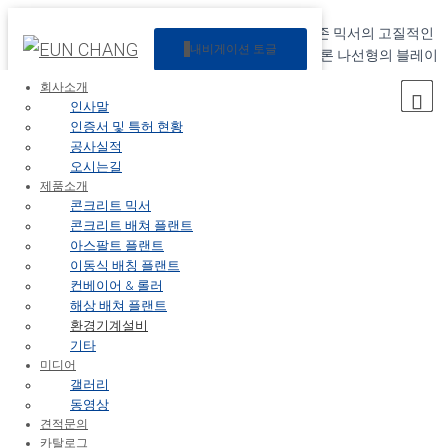
국내에서 최초로 개발된 “트윈 스파이럴 믹서”는 기존 믹서의 고질적인
내비게이션 토글
몰탈 코팅 문제와 믹싱의 혁시적인 업그레이드는 물론 나선형의 블레이
드가 보다 강력한 배합 성능을 자랑하는 강력한 회전이 이상적인 콘크
회사소개
리트 믹서입니다.
인사말
인증서 및 특허 현황
고객의 미래가치 창조
공사실적
오시는길
제품소개
은창기업은 항상 고객과 함께 합니다.
콘크리트 믹서
콘크리트 배쳐 플랜트
02
아스팔트 플랜트
이동식 배칭 플랜트
제품소개
컨베이어 & 롤러
해상 배쳐 플랜트
환경기계설비
콘크리트 믹서
기타
콘크리트 배쳐 플랜트
미디어
아스팔트 플랜트
갤러리
이동식 배칭 플랜트
동영상
컨베이어 & 롤러
견적문의
해상 배쳐 플랜트
카탈로그