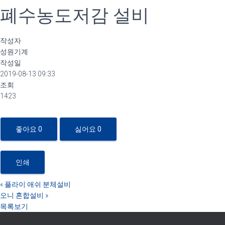
폐수농도저감 설비
작성자
성원기계
작성일
2019-08-13 09:33
조회
1423
좋아요
0
싫어요
0
인쇄
«
플라이 애쉬 분체설비
오니 혼합설비
»
목록보기