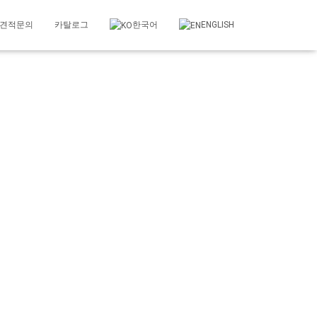
보다 강력한 배합 성능을 자랑하는 강력한 회전이 이상적인 콘크리트 믹서
견적문의
카탈로그
한국어
ENGLISH